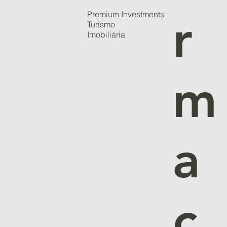
Premium Investments
r
Turismo
Imobiliária
m
a
ç