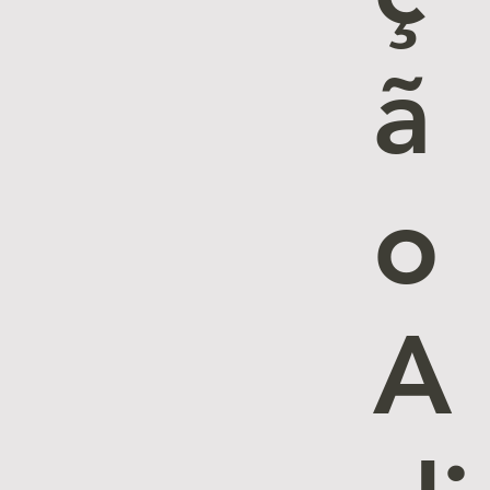
ã
o
A