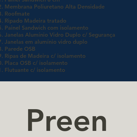
Membrana Poliuretano Alta Densidade
Roofmate
Ripado Madeira tratado
Painel Sandwich com isolamento
Janelas Alumínio Vidro Duplo c/ Segurança
Janelas em alumínio vidro duplo
Parede OSB
Ripas de Madeira c/ isolamento
Placa OSB c/ isolamento
Flutuante c/ isolamento
Preen