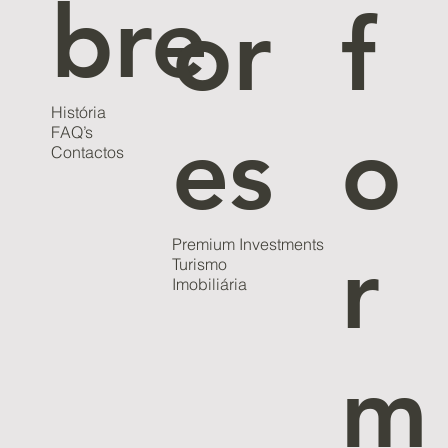
bre
or
f
História
es
o
FAQ’s
Contactos
Premium Investments
r
Turismo
Imobiliária
m