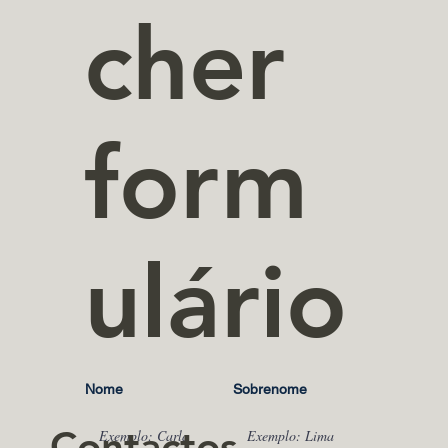
cher
form
ulário
Nome
Sobrenome
Contactos