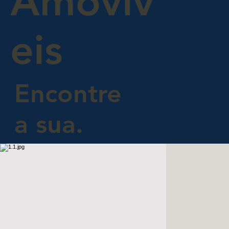
Amovív
eis
Encontre
a sua.