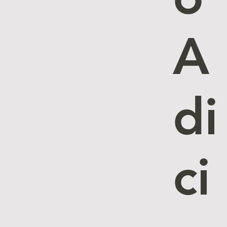
A
di
ci