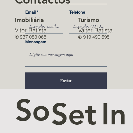
Email
Telefone
Imobiliária
Turismo
Vitor Batista
Valter Batista
✆ 937 083 068
✆ 919 490 695
Mensagem
Enviar
So
Set
In